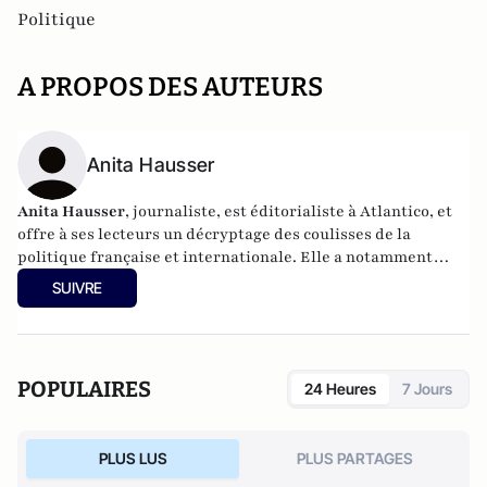
Politique
A PROPOS DES AUTEURS
Anita Hausser
Anita Hausser
, journaliste, est éditorialiste à Atlantico, et
offre à ses lecteurs un décryptage des coulisses de la
politique française et internationale. Elle a notamment
publié
Sarkozy, itinéraire d'une ambition
(Editions
SUIVRE
l'Archipel, 2003). Elle a également réalisé les documentaires
Femme députée, un homme comme les autres ?
(2014) et
Bruno Le Maire, l'Affranchi
(2015).
POPULAIRES
24 Heures
7 Jours
PLUS LUS
PLUS PARTAGES