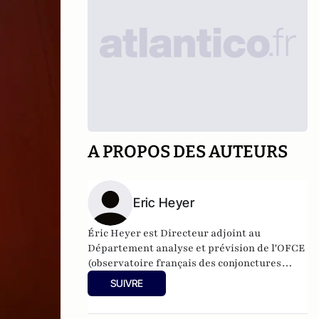
A PROPOS DES AUTEURS
Eric Heyer
Éric Heyer est Directeur adjoint au
Département analyse et prévision de l'OFCE
(observatoire français des conjonctures
économiques - centre de recherche en
SUIVRE
économie de Sciences Po).