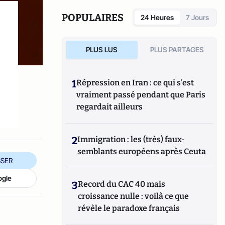
POPULAIRES
24 Heures
7 Jours
PLUS LUS
PLUS PARTAGES
1
Répression en Iran : ce qui s'est
vraiment passé pendant que Paris
regardait ailleurs
2
Immigration : les (très) faux-
semblants européens après Ceuta
SER
ogle
3
Record du CAC 40 mais
croissance nulle : voilà ce que
révèle le paradoxe français