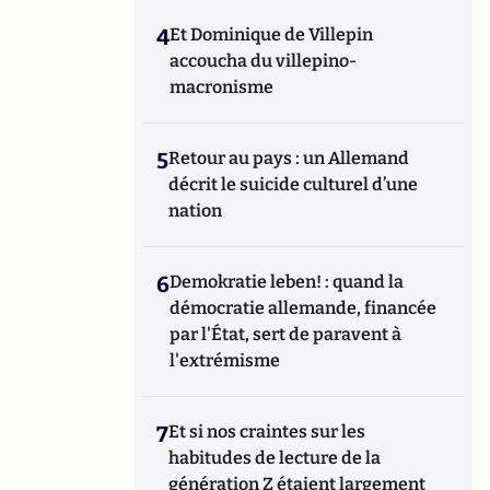
4
Et Dominique de Villepin
accoucha du villepino-
macronisme
5
Retour au pays : un Allemand
décrit le suicide culturel d’une
nation
6
Demokratie leben! : quand la
démocratie allemande, financée
par l'État, sert de paravent à
l'extrémisme
7
Et si nos craintes sur les
habitudes de lecture de la
génération Z étaient largement