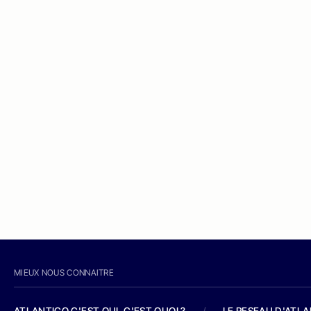
MIEUX NOUS CONNAITRE
ATLANTICO C'EST QUI, C'EST QUOI ?
/
LE RESEAU D'ATL