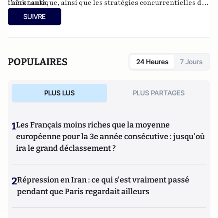
think tanks.
l’aéronautique, ainsi que les stratégies concurrentielles des
grandes puissances dans ces domaines. Ingénieur de l’ISAE-
SUIVRE
Supaéro, il est également titulaire d’un master de l’École
d’économie de Toulouse et d’un doctorat de l’EHESS.
POPULAIRES
24 Heures
7 Jours
PLUS LUS
PLUS PARTAGES
1
Les Français moins riches que la moyenne
européenne pour la 3e année consécutive : jusqu'où
ira le grand déclassement ?
2
Répression en Iran : ce qui s'est vraiment passé
pendant que Paris regardait ailleurs