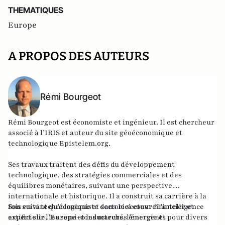
THEMATIQUES
Europe
A PROPOS DES AUTEURS
Rémi Bourgeot
Rémi Bourgeot est économiste et ingénieur. Il est chercheur
associé à l’IRIS et auteur du site géoéconomique et
technologique
Epistelem.org
.
Ses travaux traitent des défis du développement
technologique, des stratégies commerciales et des
équilibres monétaires, suivant une perspective
internationale et historique. Il a construit sa carrière à la
fois en tant qu’économiste dans le secteur financier et
Son suivi technologique et sectoriel couvre l’intelligence
expert sur l’Europe et les marchés émergents pour divers
artificielle, les semi-conducteurs, l’énergie et