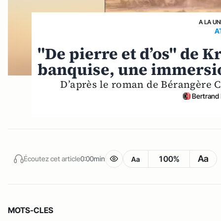
A LA UN
A
"De pierre et d’os" de K
banquise, une immersio
D’après le roman de Bérangère Co
Bertrand
Aa
100%
Écoutez cet article
0:00min
Aa
MOTS-CLES