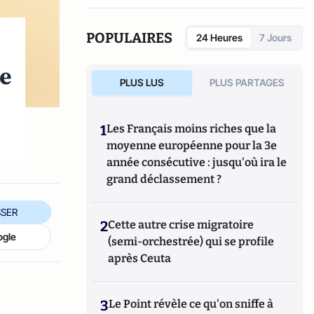
POPULAIRES
24 Heures
7 Jours
de
PLUS LUS
PLUS PARTAGES
1
Les Français moins riches que la
moyenne européenne pour la 3e
année consécutive : jusqu'où ira le
grand déclassement ?
SER
2
Cette autre crise migratoire
ogle
(semi-orchestrée) qui se profile
après Ceuta
3
Le Point révèle ce qu'on sniffe à