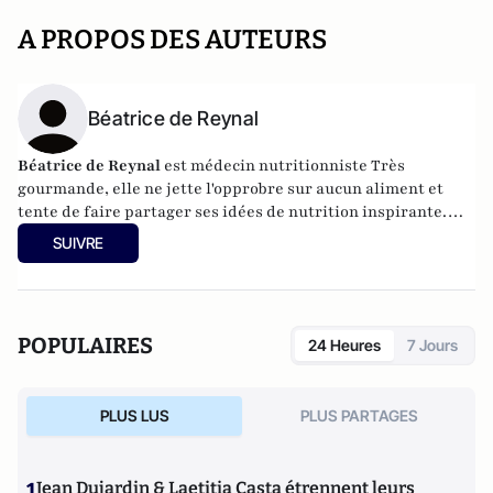
A PROPOS DES AUTEURS
Béatrice de Reynal
Béatrice de Reynal
est médecin nutritionniste Très
gourmande, elle ne jette l'opprobre sur aucun aliment et
tente de faire partager ses idées de nutrition inspirante.
Elle est par ailleurs l'auteur du blog "
MiamMiam
".
SUIVRE
POPULAIRES
24 Heures
7 Jours
PLUS LUS
PLUS PARTAGES
1
Jean Dujardin & Laetitia Casta étrennent leurs