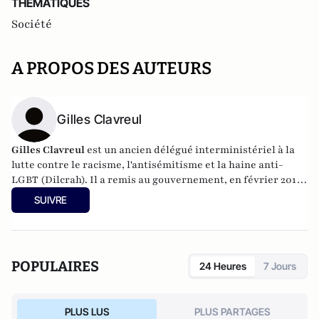
THEMATIQUES
Société
A PROPOS DES AUTEURS
Gilles Clavreul
Gilles Clavreul
est un ancien délégué interministériel à la
lutte contre le racisme, l'antisémitisme et la haine anti-
LGBT (Dilcrah). Il a remis au gouvernement, en février 2018,
un rapport sur la laïcité. Il a cofondé en 2015 le Printemps
SUIVRE
Républicain (avec le politologue Laurent Bouvet), et lance
actuellement un think tank, "L'Aurore".
POPULAIRES
24 Heures
7 Jours
PLUS LUS
PLUS PARTAGES