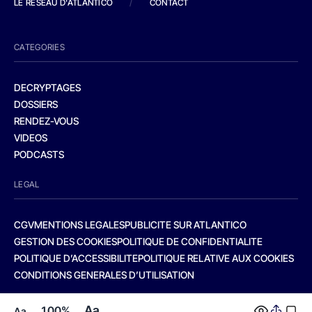
LE RESEAU D'ATLANTICO
/
CONTACT
CATEGORIES
DECRYPTAGES
DOSSIERS
RENDEZ-VOUS
VIDEOS
PODCASTS
LEGAL
CGV
MENTIONS LEGALES
PUBLICITE SUR ATLANTICO
GESTION DES COOKIES
POLITIQUE DE CONFIDENTIALITE
POLITIQUE D’ACCESSIBILITE
POLITIQUE RELATIVE AUX COOKIES
CONDITIONS GENERALES D’UTILISATION
Aa
100%
Aa