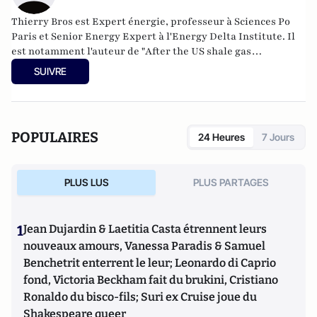
Thierry Bros est Expert énergie, professeur à Sciences Po
Paris et Senior Energy Expert à l'Energy Delta Institute. Il
est notamment l'auteur de "
After the US shale gas
revolution", publié aux Editions Technip et "Géopolitique du
SUIVRE
gaz russe" aux Editions L’inventaire.
POPULAIRES
24 Heures
7 Jours
PLUS LUS
PLUS PARTAGES
1
Jean Dujardin & Laetitia Casta étrennent leurs
nouveaux amours, Vanessa Paradis & Samuel
Benchetrit enterrent le leur; Leonardo di Caprio
fond, Victoria Beckham fait du brukini, Cristiano
Ronaldo du bisco-fils; Suri ex Cruise joue du
Shakespeare queer