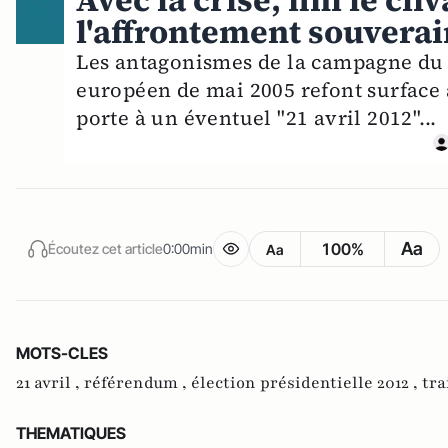
Avec la crise, fini le cl
l'affrontement souverai
Les antagonismes de la campagne du 
européen de mai 2005 refont surface à
porte à un éventuel "21 avril 2012"...
Aa
100%
Écoutez cet article
0:00min
Aa
MOTS-CLES
21 avril ,
référendum ,
élection présidentielle 2012 ,
tra
THEMATIQUES