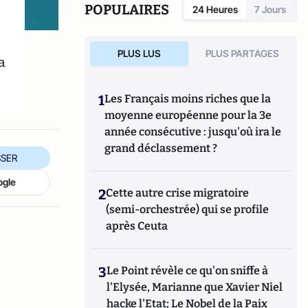
POPULAIRES
24 Heures
7 Jours
PLUS LUS
PLUS PARTAGES
a
1
Les Français moins riches que la
moyenne européenne pour la 3e
année consécutive : jusqu'où ira le
grand déclassement ?
SER
ogle
2
Cette autre crise migratoire
(semi-orchestrée) qui se profile
après Ceuta
3
Le Point révèle ce qu'on sniffe à
l'Elysée, Marianne que Xavier Niel
hacke l'Etat; Le Nobel de la Paix