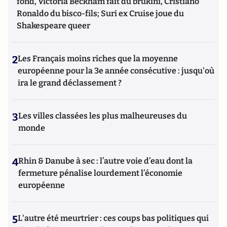
fond, Victoria Beckham fait du brukini, Cristiano
Ronaldo du bisco-fils; Suri ex Cruise joue du
Shakespeare queer
2
Les Français moins riches que la moyenne
européenne pour la 3e année consécutive : jusqu'où
ira le grand déclassement ?
3
Les villes classées les plus malheureuses du
monde
4
Rhin & Danube à sec : l’autre voie d’eau dont la
fermeture pénalise lourdement l’économie
européenne
5
L'autre été meurtrier : ces coups bas politiques qui