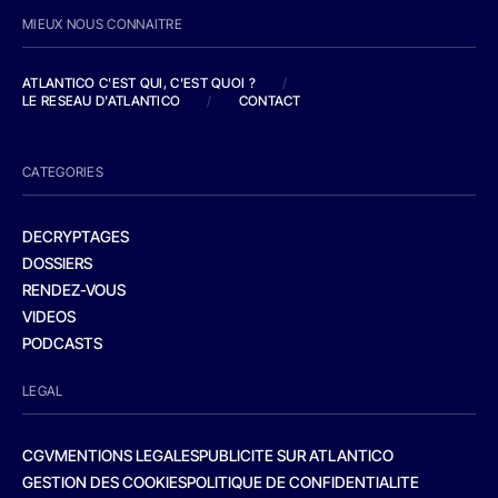
MIEUX NOUS CONNAITRE
ATLANTICO C'EST QUI, C'EST QUOI ?
/
LE RESEAU D'ATLANTICO
/
CONTACT
CATEGORIES
DECRYPTAGES
DOSSIERS
RENDEZ-VOUS
VIDEOS
PODCASTS
LEGAL
CGV
MENTIONS LEGALES
PUBLICITE SUR ATLANTICO
GESTION DES COOKIES
POLITIQUE DE CONFIDENTIALITE