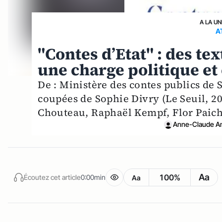
A LA UN
A
"Contes d’Etat" : des tex
une charge politique et
De : Ministère des contes publics de
coupées de Sophie Divry (Le Seuil, 20
Chouteau, Raphaël Kempf, Flor Paich
Anne-Claude Am
Aa
100%
Écoutez cet article
0:00min
Aa