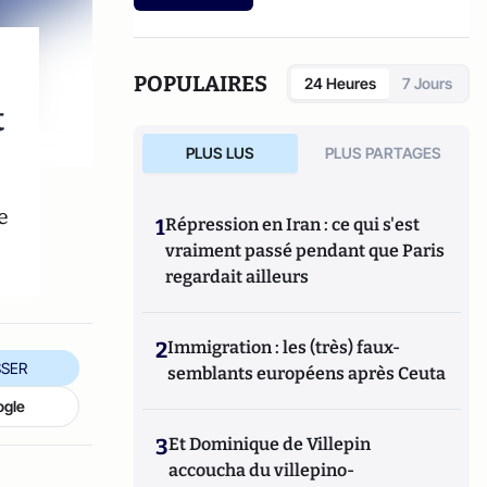
etc.).
POPULAIRES
24 Heures
7 Jours
t
PLUS LUS
PLUS PARTAGES
e
1
Répression en Iran : ce qui s'est
vraiment passé pendant que Paris
regardait ailleurs
2
Immigration : les (très) faux-
SER
semblants européens après Ceuta
ogle
3
Et Dominique de Villepin
accoucha du villepino-