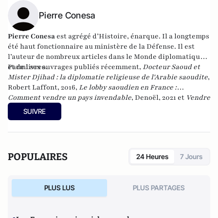
Pierre Conesa
Pierre Conesa
est agrégé d’Histoire, énarque. Il a longtemps
été haut fonctionnaire au ministère de la Défense. Il est
l’auteur de nombreux articles dans le Monde diplomatique
et de livres.
Parmi ses ouvrages publiés récemment,
Docteur Saoud et
Mister Djihad : la diplomatie religieuse de l'Arabie saoudite
,
Robert Laffont, 2016,
Le lobby saoudien en France :
Comment vendre un pays invendable
, Denoël,
2021 et
Vendre
la guerre : Le complexe militaro-intellectuel
, Editions de
SUIVRE
l'Aube, 2022.
POPULAIRES
24 Heures
7 Jours
PLUS LUS
PLUS PARTAGES