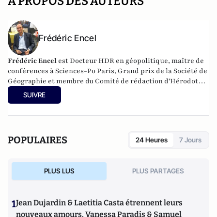
A PROPOS DES AUTEURS
Frédéric Encel
Frédéric Encel
est Docteur HDR en géopolitique, maître de
conférences à Sciences-Po Paris, Grand prix de la Société de
Géographie et membre du Comité de rédaction d'Hérodote.
Il a fondé et anime chaque année les Rencontres
SUIVRE
internationales géopolitiques de Trouville-sur-Mer.
Frédéric Encel est l'auteur des
Voies de la puissance
chez
prix du livre
Odile Jacob pour lequel il reçoit le
géopolitique 2022
et le
Prix
Histoire-Géographie de
POPULAIRES
24 Heures
7 Jours
l’Académie des Sciences morales et politiques
en
2023.
PLUS LUS
PLUS PARTAGES
1
Jean Dujardin & Laetitia Casta étrennent leurs
nouveaux amours, Vanessa Paradis & Samuel