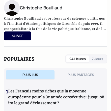
Christophe Bouillaud
Christophe Bouillaud
est professeur de sciences politiques
à l’Institut d’études politiques de Grenoble depuis 1999. Il
est spécialiste à la fois de la vie politique italienne, et de la
vie politique européenne, en particulier sous l’angle des
SUIVRE
partis.
POPULAIRES
24 Heures
7 Jours
PLUS LUS
PLUS PARTAGES
1
Les Français moins riches que la moyenne
européenne pour la 3e année consécutive : jusqu'où
ira le grand déclassement ?