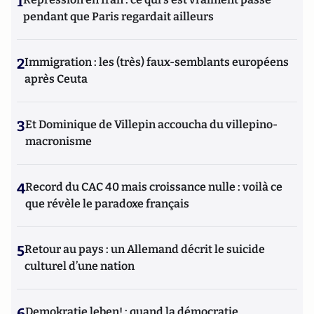
1
pendant que Paris regardait ailleurs
2
Immigration : les (très) faux-semblants européens
après Ceuta
3
Et Dominique de Villepin accoucha du villepino-
macronisme
4
Record du CAC 40 mais croissance nulle : voilà ce
que révèle le paradoxe français
5
Retour au pays : un Allemand décrit le suicide
culturel d’une nation
6
Demokratie leben! : quand la démocratie