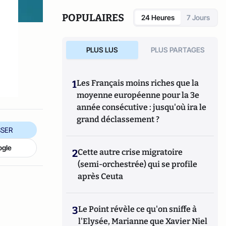
POPULAIRES
24 Heures
7 Jours
PLUS LUS
PLUS PARTAGES
1
Les Français moins riches que la
moyenne européenne pour la 3e
année consécutive : jusqu'où ira le
grand déclassement ?
SER
ogle
2
Cette autre crise migratoire
(semi-orchestrée) qui se profile
après Ceuta
3
Le Point révèle ce qu'on sniffe à
l'Elysée, Marianne que Xavier Niel