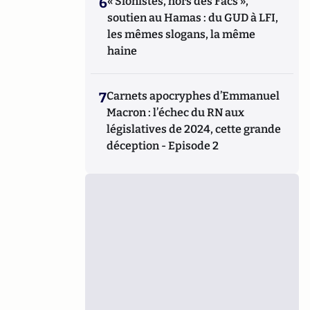
6
« Sionistes, hors des Facs »,
soutien au Hamas : du GUD à LFI,
les mêmes slogans, la même
haine
7
Carnets apocryphes d’Emmanuel
Macron : l’échec du RN aux
législatives de 2024, cette grande
déception - Episode 2