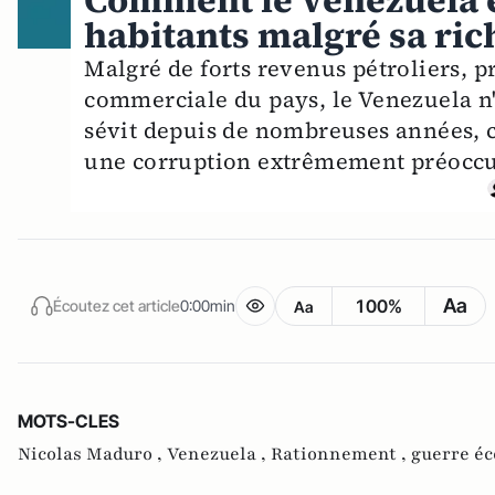
Comment le Venezuela e
habitants malgré sa ric
Malgré de forts revenus pétroliers, p
commerciale du pays, le Venezuela n'
sévit depuis de nombreuses années, 
une corruption extrêmement préoccu
Aa
100%
Écoutez cet article
0:00min
Aa
MOTS-CLES
Nicolas Maduro ,
Venezuela ,
Rationnement ,
guerre é