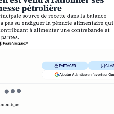
n est venu à rationner ses
hesse pétrolière
rincipale source de recette dans la balance
a pas su endiguer la pénurie alimentaire qui
contribuant à alimenter une contrebande et
pantes.
Paula Vasquez
PARTAGER
CLAS
Ajouter Atlantico en favori sur Go
conomique