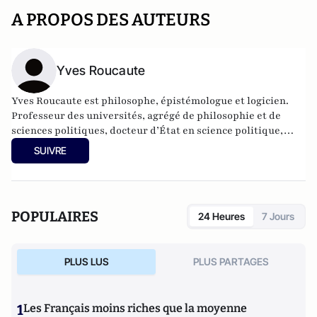
A PROPOS DES AUTEURS
Yves Roucaute
Yves Roucaute est philosophe, épistémologue et logicien.
Professeur des universités, agrégé de philosophie et de
sciences politiques, docteur d’État en science politique,
docteur en philosophie (épistémologie), conférencier pour
SUIVRE
de grands groupes sur les nouvelles technologies et les
relations internationales, il a été conseiller dans 4 cabinets
ministériels, Président du conseil scientifique l’Institut
National des Hautes Etudes et de Sécurité, Directeur
POPULAIRES
24 Heures
7 Jours
national de France Télévision et journaliste.
PLUS LUS
PLUS PARTAGES
1
Les Français moins riches que la moyenne