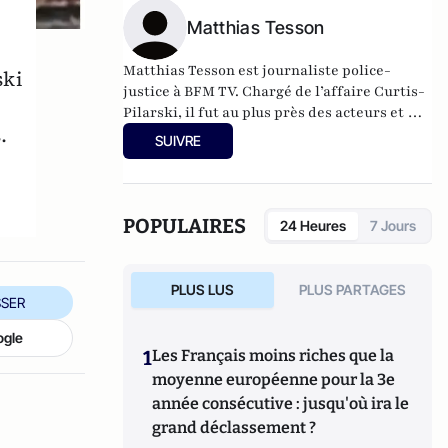
Matthias Tesson
Matthias Tesson est journaliste police-
ski
justice à BFM TV. Chargé de l’affaire Curtis-
Pilarski, il fut au plus près des acteurs et de
.
l’instruction.
SUIVRE
POPULAIRES
24 Heures
7 Jours
PLUS LUS
PLUS PARTAGES
SER
ogle
1
Les Français moins riches que la
moyenne européenne pour la 3e
année consécutive : jusqu'où ira le
grand déclassement ?