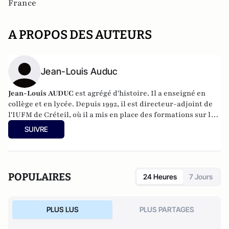
France
A PROPOS DES AUTEURS
Jean-Louis Auduc
Jean-Louis AUDUC
est agrégé d'histoire. Il a enseigné en
collège et en lycée. Depuis 1992, il est directeur-adjoint de
l'IUFM de Créteil, où il a mis en place des formations sur les
relations parents-enseignants à partir de 1999. En 2001-
SUIVRE
2002, il a été chargé de mission sur les problèmes de
violence scolaire auprès du ministre délégué à
l'Enseignement professionnel. Il a publié de nombreux
ouvrages et articles sur le fonctionnement du système
POPULAIRES
24 Heures
7 Jours
éducatif, la violence à l'école, la citoyenneté et la laïcité.
PLUS LUS
PLUS PARTAGES