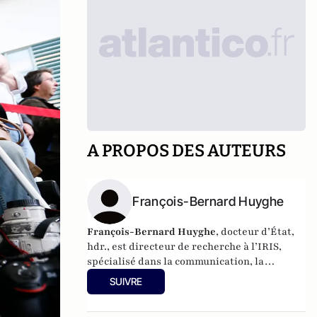
A PROPOS DES AUTEURS
François-Bernard Huyghe
François-Bernard Huyghe
, docteur d’État,
hdr., est directeur de recherche à l’IRIS,
spécialisé dans la communication, la
cyberstratégie et l’intelligence économique,
SUIVRE
derniers livres : « L’art de la guerre
idéologique » (le Cerf 2021) et « Fake news