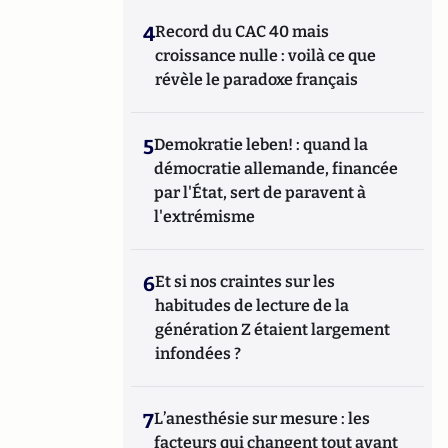
4
Record du CAC 40 mais
croissance nulle : voilà ce que
révèle le paradoxe français
5
Demokratie leben! : quand la
démocratie allemande, financée
par l'État, sert de paravent à
l'extrémisme
6
Et si nos craintes sur les
habitudes de lecture de la
génération Z étaient largement
infondées ?
7
L’anesthésie sur mesure : les
facteurs qui changent tout avant