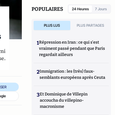
Manip, infox et infodémie en 2021 » (VA
éditeurs 2020).
POPULAIRES
24 Heures
7 Jours
PLUS LUS
PLUS PARTAGES
s
1
Répression en Iran : ce qui s'est
vraiment passé pendant que Paris
emi
regardait ailleurs
se.
2
Immigration : les (très) faux-
semblants européens après Ceuta
SER
3
Et Dominique de Villepin
ogle
accoucha du villepino-
macronisme