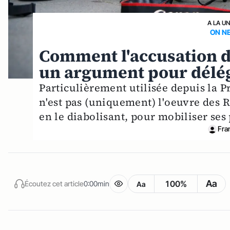
A LA U
ON NE
Comment l'accusation 
un argument pour délég
Particulièrement utilisée depuis la 
n'est pas (uniquement) l'oeuvre des 
en le diabolisant, pour mobiliser ses
Fra
Aa
100%
Écoutez cet article
0:00min
Aa