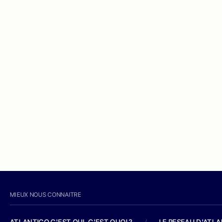
MIEUX NOUS CONNAITRE
ATLANTICO C'EST QUI, C'EST QUOI ?
/
LE RESEAU D'ATL