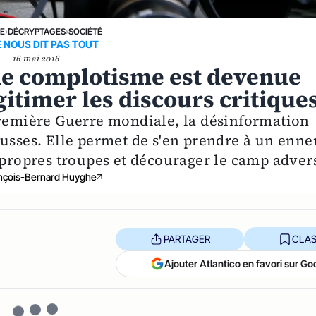
NE
›
DÉCRYPTAGES
›
SOCIÉTÉ
 NOUS DIT PAS TOUT
16 mai 2016
de complotisme est devenue
itimer les discours critique
Première Guerre mondiale, la désinformation
Russes. Elle permet de s'en prendre à un enn
 propres troupes et décourager le camp adver
nçois-Bernard Huyghe
PARTAGER
CLAS
Ajouter Atlantico en favori sur Go