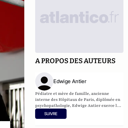
A PROPOS DES AUTEURS
Edwige Antier
Pédiatre et mère de famille, ancienne
interne des Hôpitaux de Paris, diplômée en
psychopathologie, Edwige Antier exerce la
pédiatrie depuis trente ans. Connue pour
SUIVRE
son travail de députée à l'Assemblé
nationale pour la protection des enfants,