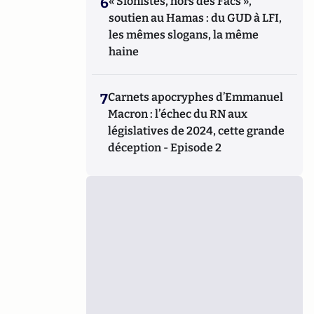
6
« Sionistes, hors des Facs »,
soutien au Hamas : du GUD à LFI,
les mêmes slogans, la même
haine
7
Carnets apocryphes d’Emmanuel
Macron : l’échec du RN aux
législatives de 2024, cette grande
déception - Episode 2