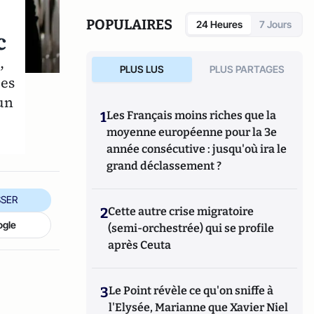
elle a déposé la proposition de loi contre les
châtiments corporels et a contribué à
POPULAIRES
24 Heures
7 Jours
c
l'élaboration de la loi contre la violence faite
aux femmes. Elle est l’auteur de nombreux
,
ouvrages, dont
L’Enfant de l’Autre
(2003,
PLUS LUS
PLUS PARTAGES
Robert Laffont)
et
Sois poli, dis merci
(à
ses
paraître chez Robert Laffont jeudi 11
un
septembre 2014), et exerce la pédiatrie à
1
Les Français moins riches que la
Paris.
moyenne européenne pour la 3e
année consécutive : jusqu'où ira le
grand déclassement ?
SER
2
Cette autre crise migratoire
ogle
(semi-orchestrée) qui se profile
après Ceuta
3
Le Point révèle ce qu'on sniffe à
l'Elysée, Marianne que Xavier Niel