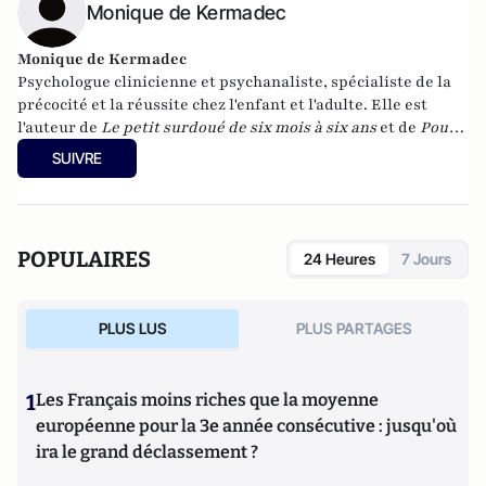
Monique de Kermadec
Monique de Kermadec
Psychologue clinicienne et psychanaliste, spécialiste de la
précocité et la réussite chez l'enfant et l'adulte. Elle est
l'auteur de
Le petit surdoué de six mois à six ans
et de
Pour
que mon enfant réussisse
parus chez Albin Michel.
SUIVRE
POPULAIRES
24 Heures
7 Jours
PLUS LUS
PLUS PARTAGES
1
Les Français moins riches que la moyenne
européenne pour la 3e année consécutive : jusqu'où
ira le grand déclassement ?