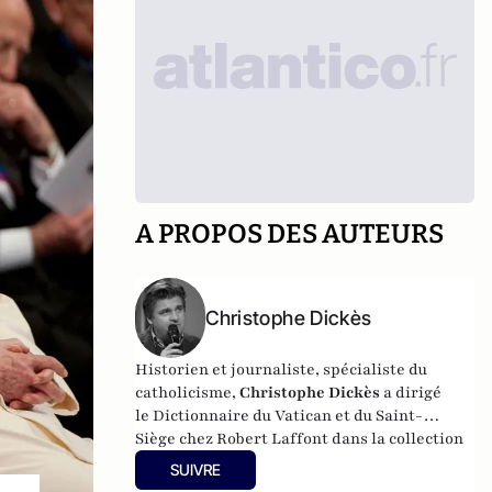
A PROPOS DES AUTEURS
Christophe Dickès
Historien et journaliste, spécialiste du
catholicisme,
Christophe Dickès
a dirigé
le
Dictionnaire du Vatican et du Saint-
Siège
chez Robert Laffont dans la collection
Bouquins. Il est l’auteur de plusieurs
SUIVRE
ouvrages consacrés à la politique étrangère