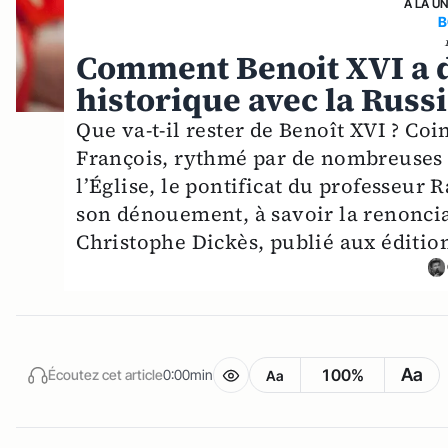
A LA U
B
Comment Benoit XVI a 
historique avec la Russ
Que va-t-il rester de Benoît XVI ? Coi
François, rythmé par de nombreuses c
l’Église, le pontificat du professeur 
son dénouement, à savoir la renonciat
Christophe Dickès, publié aux édition
Aa
100%
Écoutez cet article
0:00min
Aa