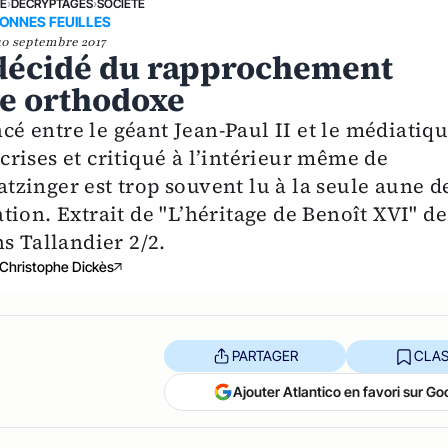
NE
›
DÉCRYPTAGES
›
SOCIÉTÉ
ONNES FEUILLES
10 septembre 2017
décidé du rapprochement
ie orthodoxe
ncé entre le géant Jean-Paul II et le médiatiq
rises et critiqué à l’intérieur même de
Ratzinger est trop souvent lu à la seule aune d
ion. Extrait de "L’héritage de Benoît XVI" de
s Tallandier 2/2.
Christophe Dickès
PARTAGER
CLAS
Ajouter Atlantico en favori sur Go