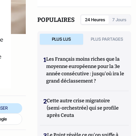
et à la papauté (L’Héritage de Benoît XVI,
Ces 12 papes qui ont bouleversé le monde). Il
est enfin le fondateur de la radio web
POPULAIRES
24 Heures
7 Jours
Storiavoce consacrée uniquement à
l’histoire et à son enseignement.
ue
PLUS LUS
PLUS PARTAGES
e
1
Les Français moins riches que la
moyenne européenne pour la 3e
année consécutive : jusqu'où ira le
grand déclassement ?
2
Cette autre crise migratoire
(semi-orchestrée) qui se profile
SER
après Ceuta
ogle
3
Le Point révèle ce qu'on sniffe à