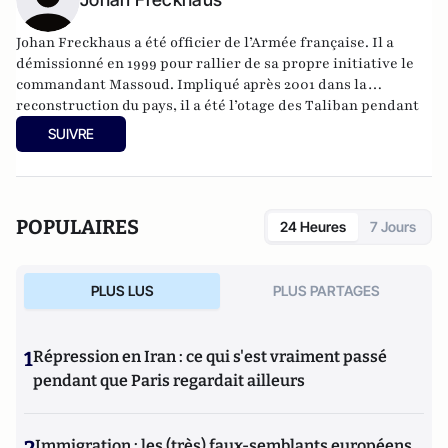
Johan
Freckhaus a été officier de l’Armée française. Il a
démissionné en 1999 pour rallier de sa propre initiative le
commandant Massoud. Impliqué après 2001 dans la
reconstruction du pays, il a été l’otage des Taliban pendant
trois semaines en 2008.
SUIVRE
POPULAIRES
24 Heures
7 Jours
PLUS LUS
PLUS PARTAGES
1
Répression en Iran : ce qui s'est vraiment passé
pendant que Paris regardait ailleurs
Immigration : les (très) faux-semblants européens