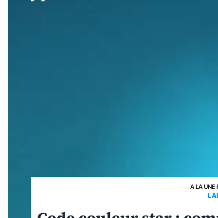
A LA UNE
›
LA