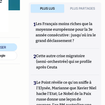
e
PLUS LUS
PLUS PARTAGES
1
Les Français moins riches que la
moyenne européenne pour la 3e
année consécutive : jusqu'où ira le
grand déclassement ?
SER
ogle
2
Cette autre crise migratoire
(semi-orchestrée) qui se profile
après Ceuta
3
Le Point révèle ce qu'on sniffe à
l'Elysée, Marianne que Xavier Niel
hacke l'Etat; Le Nobel de la Paix
russe donne une leçon de
courage, l'ex PM australien une