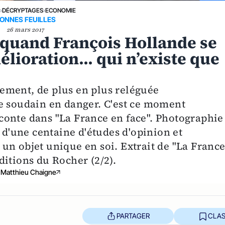
E
›
DÉCRYPTAGES
›
ECONOMIE
ONNES FEUILLES
26 mars 2017
 quand François Hollande se
élioration... qui n’existe que
ement, de plus en plus reléguée
e soudain en danger. C'est ce moment
conte dans "La France en face". Photographie
r d'une centaine d'études d'opinion et
it un objet unique en soi. Extrait de "La Franc
ditions du Rocher (2/2).
Matthieu Chaigne
PARTAGER
CLAS