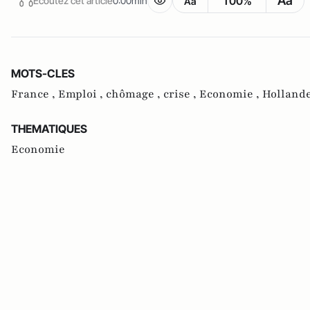
Aa
100%
Écoutez cet article
0:00min
Aa
MOTS-CLES
France ,
Emploi ,
chômage ,
crise ,
Economie ,
Hollande
THEMATIQUES
Economie