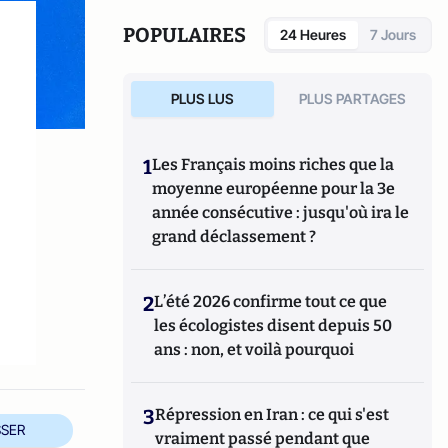
POPULAIRES
24 Heures
7 Jours
PLUS LUS
PLUS PARTAGES
1
Les Français moins riches que la
moyenne européenne pour la 3e
année consécutive : jusqu'où ira le
grand déclassement ?
e
2
L’été 2026 confirme tout ce que
les écologistes disent depuis 50
ans : non, et voilà pourquoi
3
Répression en Iran : ce qui s'est
SER
vraiment passé pendant que