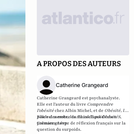
A PROPOS DES AUTEURS
Catherine Grangeard
Catherine Grangeard
est psychanalyste.
Elle est l'auteur du livre
Comprendre
l'obésité
chez Albin Michel, et de
Obésité, le
poids des mots, les maux du poids
Elle est membre du
Think Tank ObésitéS
chez
,
Calmann-Lévy.
premier groupe de réflexion français sur la
question du surpoids.