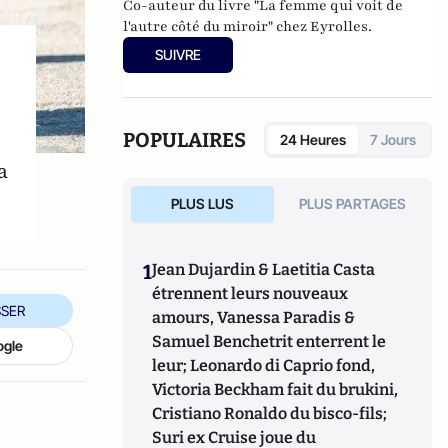
Co-auteur du livre "
La femme qui voit de
l'autre côté du miroir
" chez Eyrolles.
SUIVRE
POPULAIRES
24 Heures
7 Jours
a
PLUS LUS
PLUS PARTAGES
1
Jean Dujardin & Laetitia Casta
étrennent leurs nouveaux
SER
amours, Vanessa Paradis &
Samuel Benchetrit enterrent le
ogle
leur; Leonardo di Caprio fond,
Victoria Beckham fait du brukini,
Cristiano Ronaldo du bisco-fils;
Suri ex Cruise joue du