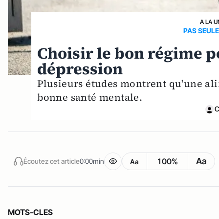
A LA U
PAS SEULE
Choisir le bon régime po
dépression
Plusieurs études montrent qu'une ali
bonne santé mentale.
C
Aa
100%
Écoutez cet article
0:00min
Aa
MOTS-CLES