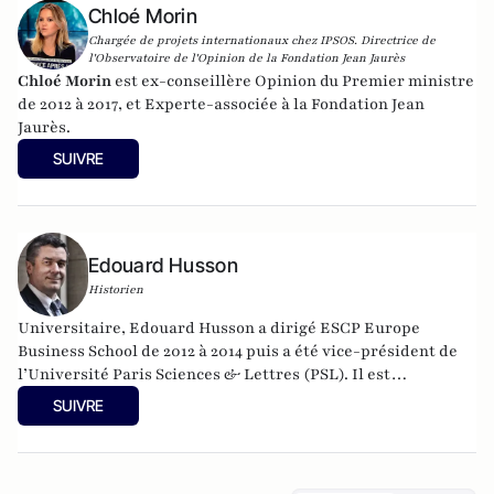
Chloé Morin
Chargée de projets internationaux chez IPSOS. Directrice de
l'Observatoire de l'Opinion de la Fondation Jean Jaurès
Chloé Morin
est ex-conseillère Opinion du Premier ministre
de 2012 à 2017, et Experte-associée à la Fondation Jean
Jaurès.
SUIVRE
Edouard Husson
Historien
Universitaire, Edouard Husson a dirigé
ESCP Europe
Business School
de 2012 à 2014
puis a été vice-président de
l’Université Paris Sciences & Lettres (
PSL
). Il est
actuellement professeur à l’Institut Franco-Allemand
SUIVRE
d’Etudes Européennes (à l’Université de Cergy-Pontoise).
Spécialiste de l’histoire de l’Allemagne et de l’Europe, il
travaille en particulier sur la modernisation politique des
sociétés depuis la Révolution française. Il est l’auteur