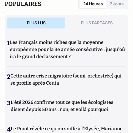
POPULAIRES
24 Heures
7 Jours
d’ouvrages et de nombreux articles sur l’histoire de
l’Allemagne depuis la Révolution française, l’histoire des
mondialisations, l’histoire de la monnaie, l’histoire du
PLUS LUS
PLUS PARTAGES
nazisme et des autres violences de masse au XXème siècle
ou l’histoire des relations internationales et des conflits
contemporains. Il écrit en ce moment une biographie de
1
Les Français moins riches que la moyenne
Benjamin Disraëli.
européenne pour la 3e année consécutive : jusqu'où
ira le grand déclassement ?
2
Cette autre crise migratoire (semi-orchestrée) qui
se profile après Ceuta
3
L’été 2026 confirme tout ce que les écologistes
disent depuis 50 ans : non, et voilà pourquoi
4
Le Point révèle ce qu'on sniffe à l'Elysée, Marianne