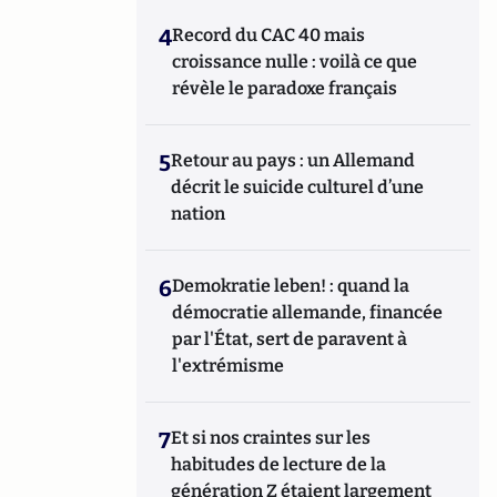
4
Record du CAC 40 mais
croissance nulle : voilà ce que
révèle le paradoxe français
5
Retour au pays : un Allemand
décrit le suicide culturel d’une
nation
6
Demokratie leben! : quand la
démocratie allemande, financée
par l'État, sert de paravent à
l'extrémisme
7
Et si nos craintes sur les
habitudes de lecture de la
génération Z étaient largement