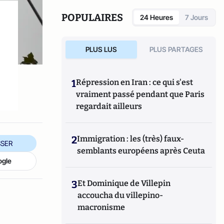
POPULAIRES
24 Heures
7 Jours
PLUS LUS
PLUS PARTAGES
1
Répression en Iran : ce qui s'est
vraiment passé pendant que Paris
regardait ailleurs
2
Immigration : les (très) faux-
SER
semblants européens après Ceuta
ogle
3
Et Dominique de Villepin
accoucha du villepino-
macronisme