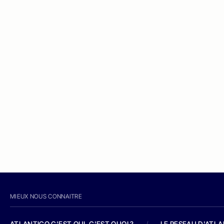
MIEUX NOUS CONNAITRE
ATLANTICO C'EST QUI, C'EST QUOI ?
/
LE RESEAU D'ATL