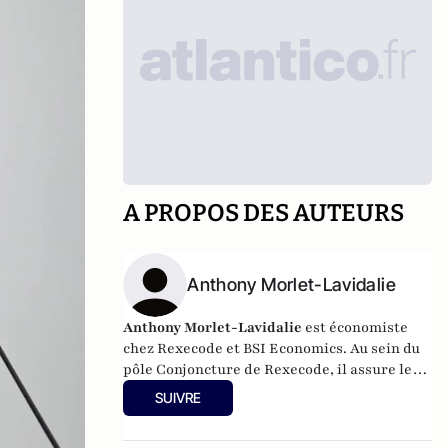
A PROPOS DES AUTEURS
Anthony Morlet-Lavidalie
Anthony Morlet-Lavidalie
est é
conomiste
chez Rexecode et BSI Economics. Au sein du
pôle Conjoncture de Rexecode, il assure le
suivi conjoncturel et les prévisions pour les
SUIVRE
pays émergents.