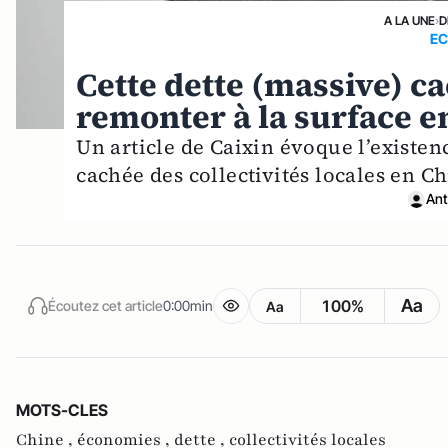
A LA UNE
›
D
EC
Cette dette (massive) 
remonter à la surface e
Un article de Caixin évoque l’existen
cachée des collectivités locales en Ch
Ant
Aa
100%
Écoutez cet article
0:00min
Aa
MOTS-CLES
Chine ,
économies ,
dette ,
collectivités locales