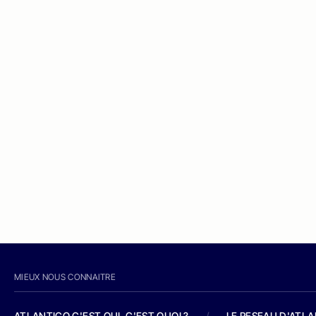
MIEUX NOUS CONNAITRE
ATLANTICO C'EST QUI, C'EST QUOI ?
/
LE RESEAU D'ATL