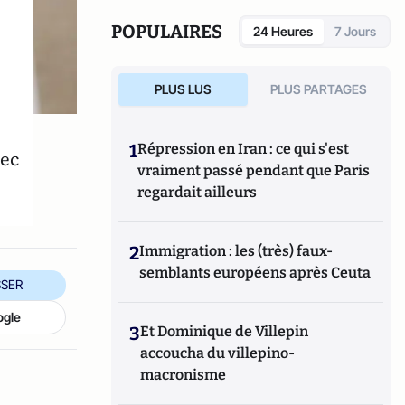
réponse adaptée aux problèmes actuels de la
France aussi bien sur le plan des libertés
POPULAIRES
24 Heures
7 Jours
individuelles que sur celui de la prospérité
économique générale.
PLUS LUS
PLUS PARTAGES
https://leblogdenathaliemp.com/
1
Répression en Iran : ce qui s'est
hec
vraiment passé pendant que Paris
regardait ailleurs
2
Immigration : les (très) faux-
semblants européens après Ceuta
SER
ogle
3
Et Dominique de Villepin
accoucha du villepino-
macronisme