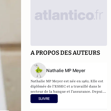
A PROPOS DES AUTEURS
Nathalie MP Meyer
Nathalie MP Meyer est née en 1962. Elle est
diplômée de l’ESSEC et a travaillé dans le
secteur de la banque et l’assurance. Depuis
2015, elle tient Le Blog de Nathalie MP avec
SUIVRE
l’objectif de faire connaître le libéralisme et
d’expliquer en quoi il constituerait une