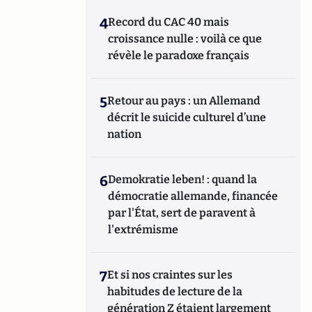
4
Record du CAC 40 mais
croissance nulle : voilà ce que
révèle le paradoxe français
5
Retour au pays : un Allemand
décrit le suicide culturel d’une
nation
6
Demokratie leben! : quand la
démocratie allemande, financée
par l'État, sert de paravent à
l'extrémisme
7
Et si nos craintes sur les
habitudes de lecture de la
génération Z étaient largement