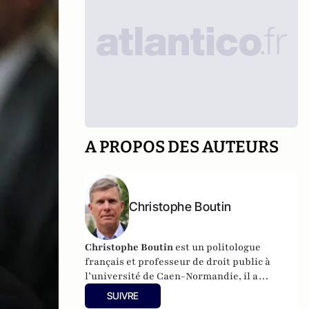
A PROPOS DES AUTEURS
Christophe Boutin
Christophe Boutin
est un politologue
français et professeur de droit public à
l’université de Caen-Normandie, il a
notamment publié
Les grand discours du
SUIVRE
XXe siècle
(Flammarion 2009) et co-