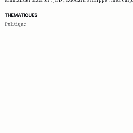
Emmanuel Macron ,
JDD ,
Edouard Philippe ,
mea culp
THEMATIQUES
Politique