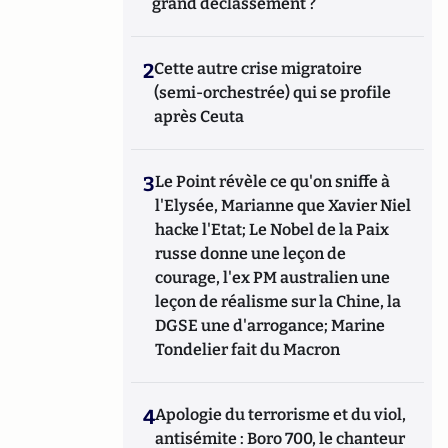
grand déclassement ?
2
Cette autre crise migratoire
(semi-orchestrée) qui se profile
après Ceuta
3
Le Point révèle ce qu'on sniffe à
l'Elysée, Marianne que Xavier Niel
hacke l'Etat; Le Nobel de la Paix
russe donne une leçon de
courage, l'ex PM australien une
leçon de réalisme sur la Chine, la
DGSE une d'arrogance; Marine
Tondelier fait du Macron
4
Apologie du terrorisme et du viol,
antisémite : Boro 700, le chanteur