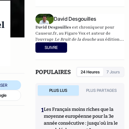
dirigé
Le dictionnaire du conservatisme
(Cerf 2017), le
Le dictionnaire des
populismes
(Cerf 2019) et
Le dictionnaire du
David Desgouilles
l
progressisme
(Seuil 2022). Christophe
David Desgouilles
est chroniqueur pour
Boutin est membre de la Fondation du Pont-
Causeur.fr
, au Figaro Vox et auteur de
Neuf.
l'ouvrage
Le Bruit de la douche
aux éditions
Michalon (2015).
SUIVRE
POPULAIRES
24 Heures
7 Jours
SER
PLUS LUS
PLUS PARTAGES
ogle
1
Les Français moins riches que la
moyenne européenne pour la 3e
année consécutive : jusqu'où ira le