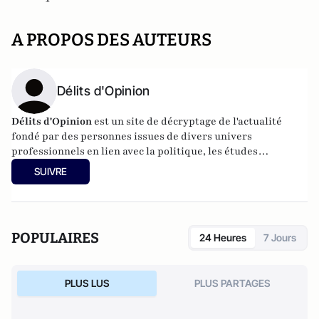
A PROPOS DES AUTEURS
Délits d'Opinion
Délits d'Opinion
est un site de décryptage de l'actualité
fondé par des personnes issues de divers univers
professionnels en lien avec la politique, les études
d’opinion, les affaires publiques, le lobbying, la
SUIVRE
communication et la publicité.
POPULAIRES
24 Heures
7 Jours
PLUS LUS
PLUS PARTAGES