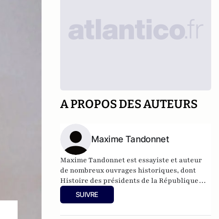
A PROPOS DES AUTEURS
Maxime Tandonnet
Maxime Tandonnet est essayiste et auteur
de nombreux ouvrages historiques, dont
Histoire des présidents de la République
Perrin 2013, et André Tardieu, l'Incompris,
SUIVRE
Perrin 2019.