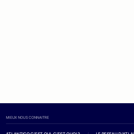
MIEUX NOUS CONNAITRE
ATLANTICO C'EST QUI, C'EST QUOI ?
/
LE RESEAU D'ATL