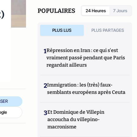
POPULAIRES
t)
24 Heures
7 Jours
PLUS LUS
PLUS PARTAGES
1
Répression en Iran : ce qui s'est
vraiment passé pendant que Paris
regardait ailleurs
2
Immigration : les (très) faux-
semblants européens après Ceuta
SER
3
Et Dominique de Villepin
ogle
accoucha du villepino-
macronisme