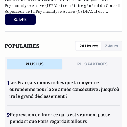
Psychanalyse Active (IFPA) et secrétaire général du
Conseil
Supérieur de la Psychanalyse Active
(CSDPA). Il est
responsable national de la cellule de soutien psychologique
SUIVRE
au sein de l’
Œuvre des Pupilles Orphelins des Sapeurs-
Pompiers de France
(ODP).
POPULAIRES
24 Heures
7 Jours
PLUS LUS
PLUS PARTAGES
1
Les Français moins riches que la moyenne
européenne pour la 3e année consécutive : jusqu'où
ira le grand déclassement ?
2
Répression en Iran : ce qui s'est vraiment passé
pendant que Paris regardait ailleurs