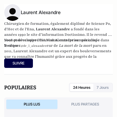
Laurent Alexandre
Chirurgien de formation, également diplômé de Science Po,
d'Hec et de l'Ena,
Laurent Alexandre
a fondé dans les
années 1990 le site d’information
Doctissimo
. Il le revend en
2008 et développe
Vous pouvez suivre Laurent Alexandre sur son compe
DNA Vision
, entreprise spécialisée dans
le séquençage ADN. Auteur de
Twitter :
La mort de la mort
paru en
@dr_l_alexandre
2011, Laurent Alexandre est un expert des bouleversements
que va connaître l'humanité grâce aux progrès de la
biotechnologie.
SUIVRE
POPULAIRES
24 Heures
7 Jours
PLUS LUS
PLUS PARTAGES