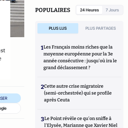
POPULAIRES
24 Heures
7 Jours
PLUS LUS
PLUS PARTAGES
1
Les Français moins riches que la
st
moyenne européenne pour la 3e
e
année consécutive : jusqu'où ira le
grand déclassement ?
2
Cette autre crise migratoire
(semi-orchestrée) qui se profile
SER
après Ceuta
ogle
3
Le Point révèle ce qu'on sniffe à
l'Elysée, Marianne que Xavier Niel