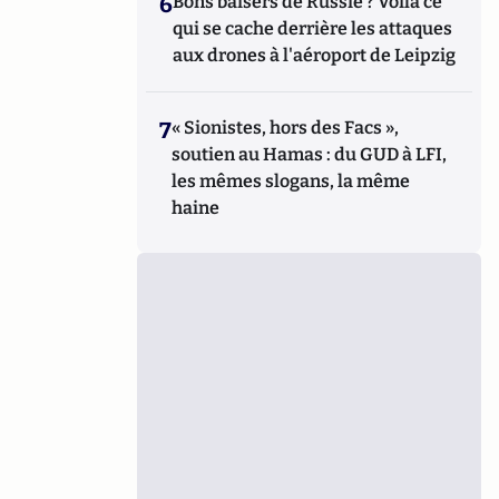
6
Bons baisers de Russie ? Voilà ce
qui se cache derrière les attaques
aux drones à l'aéroport de Leipzig
7
« Sionistes, hors des Facs »,
soutien au Hamas : du GUD à LFI,
les mêmes slogans, la même
haine