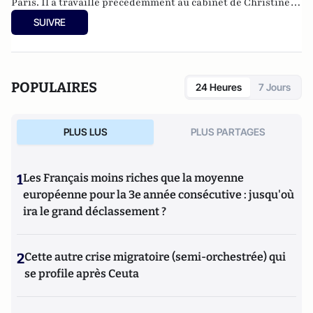
Paris.
Il a
travaillé précédemment au cabinet de Christine
Lagarde à Bercy, et à la BERD à Londres. Il est l’auteur de
SUIVRE
romans et d’essais, et apparaît régulièrement dans les
médias, notamment à travers ses chroniques dans Les Echos
et l’Opinion.
POPULAIRES
24 Heures
7 Jours
PLUS LUS
PLUS PARTAGES
1
Les Français moins riches que la moyenne
européenne pour la 3e année consécutive : jusqu'où
ira le grand déclassement ?
2
Cette autre crise migratoire (semi-orchestrée) qui
se profile après Ceuta