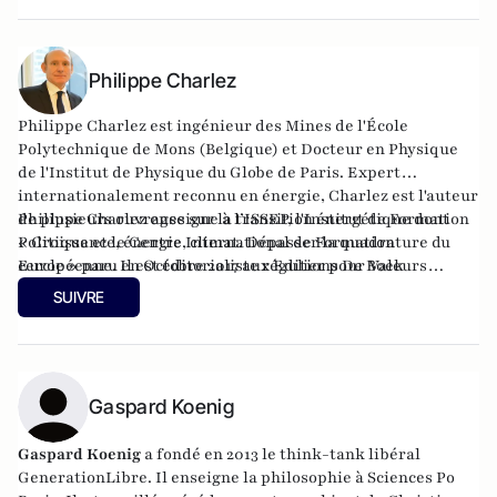
Philippe Charlez
Philippe Charlez est ingénieur des Mines de l'École
Polytechnique de Mons (Belgique) et Docteur en Physique
de l'Institut de Physique du Globe de Paris. Expert
internationalement reconnu en énergie, Charlez est l'auteur
de plusieurs ouvrages sur la transition énergétique dont
Philippe Charlez enseigne à l’ISSEP, l'Institut de Formation
« Croissance, énergie, climat. Dépasser la quadrature du
Politique et le Centre International de Formation
cercle » paru en Octobre 2017 aux Editions De Boek
Européenne. Il est éditorialiste régulier pour Valeurs
supérieur et « L’utopie de la croissance verte. Les lois de la
Actuelles, , Atlantico, le Point, le Figaro et le JDD. Il
SUIVRE
thermodynamique sociale » paru en octobre 2021 aux
intervient régulièrement sur BFMTv, France TV info, Cnews,
Editions JM Laffont et les dix commandements de la
Europe 1. Il est expert en Questions Energétiques associé au
transition énergétiques (Editions VA).
Think Tank Le Millénaire.
Gaspard Koenig
Gaspard Koenig
a fondé en 2013 le think-tank libéral
GenerationLibre
. Il enseigne la philosophie à Sciences Po