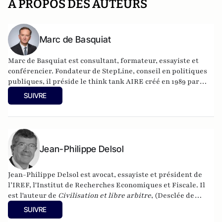
A PROPOS DES AUTEURS
Marc de Basquiat
Marc de Basquiat est consultant, formateur, essayiste et
conférencier. Fondateur de
StepLine
, conseil en politiques
publiques,
il préside le think tank AIRE créé en 1989 par
Henri Guitton
et intervient comme expert GenerationLibre.
SUIVRE
Il est diplômé de Centrale-Supélec, d'ESCP Europe et
docteur en économie de l'université d'Aix-Marseille. Son
dernier ouvrage :
L'ingénieur du revenu universel
, éditions
de L'Observatoire.
Jean-Philippe Delsol
Jean-Philippe Delsol est avocat, essayiste et président de
l’IREF, l'Institut de Recherches Economiques et Fiscale. Il
est l'auteur de
Civilisation et libre arbitre
, (Desclée de
Brouwer, 2022).
SUIVRE