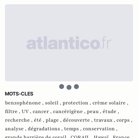
MOTS-CLES
benzophénone ,
soleil ,
protection ,
crème solaire ,
filtre ,
UV ,
cancer ,
cancérigène ,
peau ,
étude ,
recherche ,
été ,
plage ,
découverte ,
travaux ,
corps ,
analyse ,
dégradations ,
temps ,
conservation ,
grande barrière de corail ,
CORAIL ,
Hawaï ,
France ,