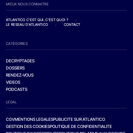
MIEUX NOUS CONNAITRE
ATLANTICO C'EST QUI, C'EST QUOI ?
/
LE RESEAU D'ATLANTICO
/
CONTACT
CATEGORIES
DECRYPTAGES
DOSSIERS
RENDEZ-VOUS
VIDEOS
PODCASTS
LEGAL
CGV
MENTIONS LEGALES
PUBLICITE SUR ATLANTICO
GESTION DES COOKIES
POLITIQUE DE CONFIDENTIALITE