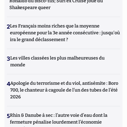
Ronaldo du bisco-fils; Suri ex Cruise joue du
Shakespeare queer
2
Les Français moins riches que la moyenne
européenne pour la 3e année consécutive : jusqu'où
ira le grand déclassement ?
3
Les villes classées les plus malheureuses du
monde
4
Apologie du terrorisme et du viol, antisémite : Boro
700, le chanteur à cagoule de l’un des tubes de l’été
2026
5
Rhin & Danube à sec : l’autre voie d’eau dont la
fermeture pénalise lourdement l’économie