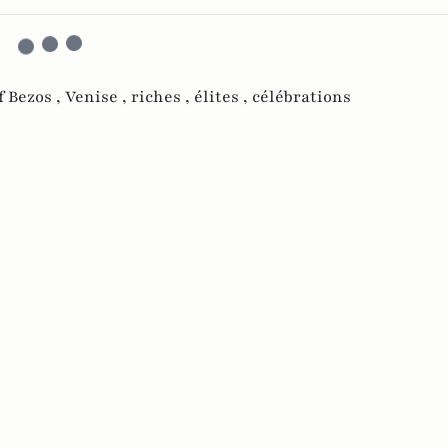
f Bezos ,
Venise ,
riches ,
élites ,
célébrations