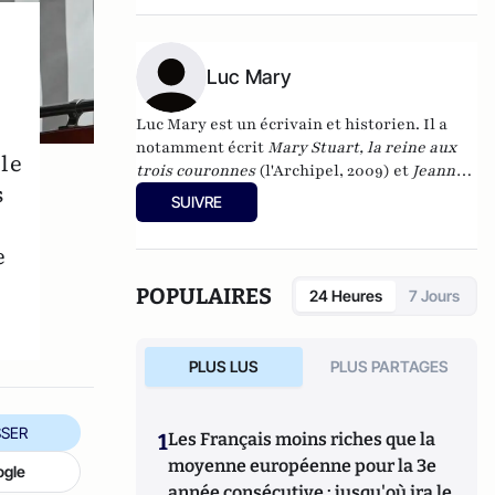
jusqu’au 14 juillet 2013.
Luc Mary
Luc Mary est un écrivain et historien. Il a
notamment écrit
Mary Stuart, la reine aux
 le
trois couronnes
(l'Archipel, 2009
) et
Jeanne
s
d'Arc
(Larousse, 2012).
Il a aussi coécrit avec
SUIVRE
Philippe Valode
Et si... Napoléon avait triomphé à
Waterloo ?
L'histoire de France revue et corrigée en 40
e
uchronies
(Editions de l'Opportun, juin 2011)
.
Il est
l'auteur de 20 livres et de plus d'une centaine d'articles. Il
POPULAIRES
24 Heures
7 Jours
rédige régulièrement des textes pour la revue Actualité
de l’histoire, une rubrique mensuelle consacrée aux
uchronies.
PLUS LUS
PLUS PARTAGES
SER
1
Les Français moins riches que la
moyenne européenne pour la 3e
ogle
année consécutive : jusqu'où ira le