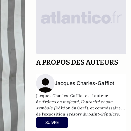
A PROPOS DES AUTEURS
Jacques Charles-Gaffiot
Jacques Charles-Gaffiot est l'auteur
de
Trônes en majesté, l’Autorité et son
symbole
(
Édition du Cerf), et commissaire
de l'exposition
T
résors du Saint-Sépulcre.
Présents des cours royales européennes
qui
SUIVRE
fut présentée au château de Versailles