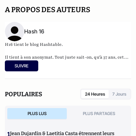
A PROPOS DES AUTEURS
Hash 16
H16 tient le blog
Hashtable
.
Il tient à son anonymat. Tout juste sait-on, qu'à 37 ans, cet
informaticien à l'humour acerbe habite en Belgique et
SUIVRE
travaille pour
"une grosse boutique qui produit, gère et
manipule beaucoup, beaucoup de documents".
POPULAIRES
24 Heures
7 Jours
PLUS LUS
PLUS PARTAGES
1
Jean Dujardin & Laetitia Casta étrennent leurs