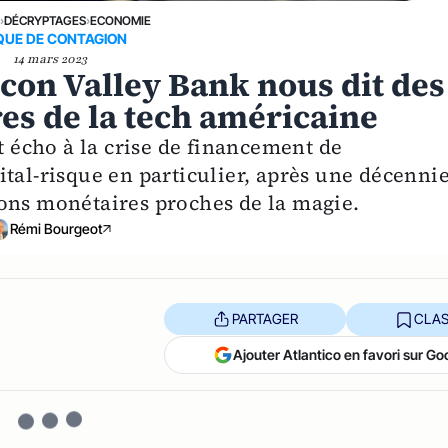
E
›
DÉCRYPTAGES
›
ECONOMIE
QUE DE CONTAGION
14 mars 2023
licon Valley Bank nous dit des
res de la tech américaine
it écho à la crise de financement de
tal-risque en particulier, après une décenni
ons monétaires proches de la magie.
Rémi Bourgeot
PARTAGER
CLAS
Ajouter Atlantico en favori sur Go