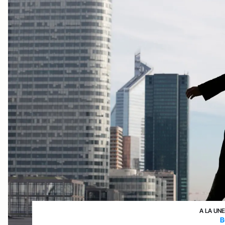
A LA UN
B