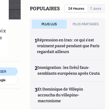
de la liste des femmes les plus puissantes du
monde.
POPULAIRES
24 Heures
7 Jours
PLUS LUS
PLUS PARTAGES
oix
e
1
Répression en Iran : ce qui s'est
vraiment passé pendant que Paris
regardait ailleurs
2
Immigration : les (très) faux-
SER
semblants européens après Ceuta
ogle
3
Et Dominique de Villepin
accoucha du villepino-
macronisme