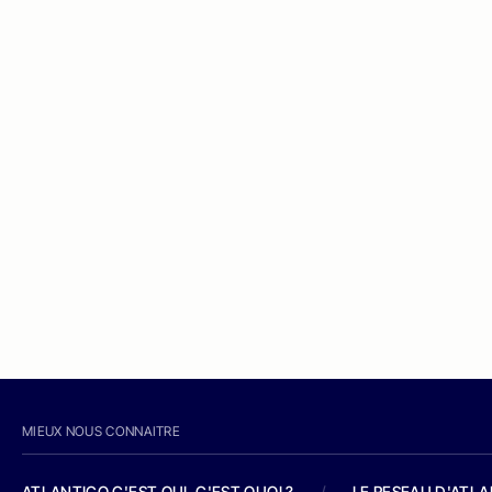
MIEUX NOUS CONNAITRE
ATLANTICO C'EST QUI, C'EST QUOI ?
/
LE RESEAU D'ATL