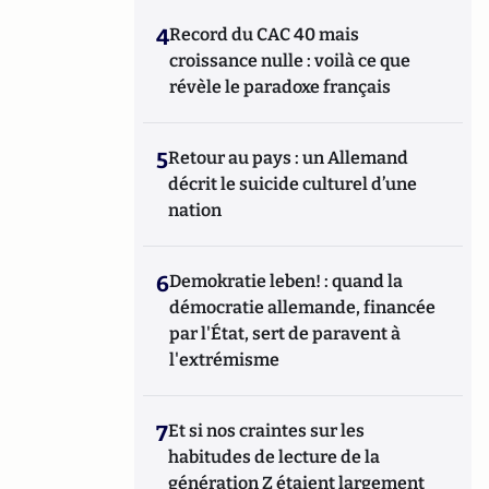
4
Record du CAC 40 mais
croissance nulle : voilà ce que
révèle le paradoxe français
5
Retour au pays : un Allemand
décrit le suicide culturel d’une
nation
6
Demokratie leben! : quand la
démocratie allemande, financée
par l'État, sert de paravent à
l'extrémisme
7
Et si nos craintes sur les
habitudes de lecture de la
génération Z étaient largement