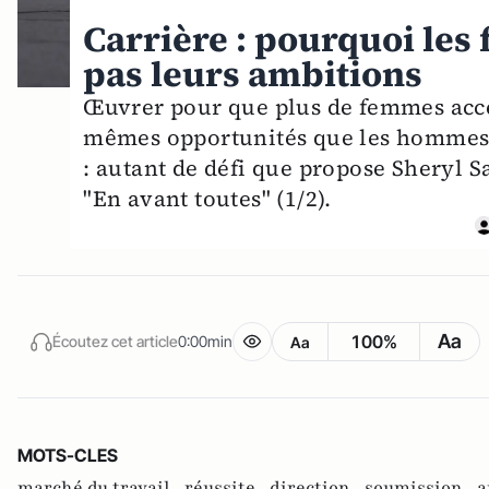
Carrière : pourquoi le
pas leurs ambitions
Œuvrer pour que plus de femmes accèd
mêmes opportunités que les hommes, q
: autant de défi que propose Sheryl 
"En avant toutes" (1/2).
Aa
100%
Écoutez cet article
0:00min
Aa
MOTS-CLES
marché du travail ,
réussite ,
direction ,
soumission ,
a