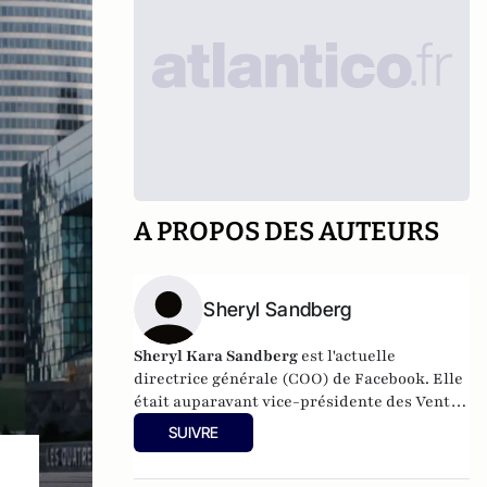
A PROPOS DES AUTEURS
Sheryl Sandberg
Sheryl Kara Sandberg
est l'actuelle
directrice générale (COO) de Facebook. Elle
était auparavant vice-présidente des Ventes
et opérations internationales en ligne
SUIVRE
(Global Online Sales and Operations) chez
Google. En 2012, elle est à la dixième place