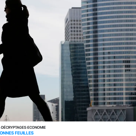
E
›
DÉCRYPTAGES
›
ECONOMIE
ONNES FEUILLES