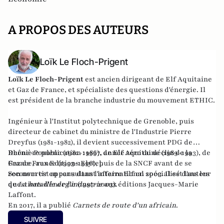
A PROPOS DES AUTEURS
Loïk Le Floch-Prigent
Loïk Le Floch-Prigent
est ancien dirigeant de Elf Aquitaine
et Gaz de France, et spécialiste des questions d'énergie. Il
est président de la branche industrie du mouvement ETHIC.
Ingénieur à l'Institut polytechnique de Grenoble, puis
directeur de cabinet du ministre de l'Industrie Pierre
Dreyfus (1981-1982), il devient successivement PDG de
Rhône-Poulenc (1982-1986), de Elf Aquitaine (1989-1993), de
Dernière publication :
1997, année zéro du déclin de la
Gaz de France (1993-1996), puis de la SNCF avant de se
France
, aux Editions Elytel.
reconvertir en consultant international spécialisé dans les
Son nom est apparu dans l'affaire Elf en 2003. Il est l'auteur
questions d'énergie (1997-2003).
de
La bataille de l'industrie
aux éditions Jacques-Marie
Laffont.
En 2017, il a publié
Carnets de route d'un africain
.
SUIVRE