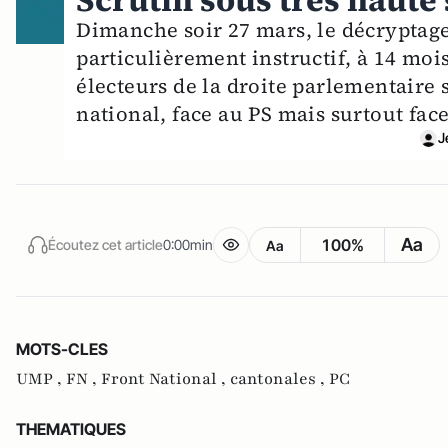
Scrutin sous très haute
Dimanche soir 27 mars, le décryptage
particulièrement instructif, à 14 moi
électeurs de la droite parlementaire 
national, face au PS mais surtout face
J
Aa
100%
Écoutez cet article
0:00min
Aa
MOTS-CLES
UMP ,
FN ,
Front National ,
cantonales ,
PC
THEMATIQUES