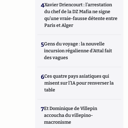
4
Xavier Driencourt : l’arrestation
du chef de la DZ Mafia ne signe
qu’une vraie-fausse détente entre
Paris et Alger
5
Gens du voyage : la nouvelle
incursion régalienne d'Attal fait
des vagues
6
Ces quatre pays asiatiques qui
misent sur l’IA pour renverser la
table
7
Et Dominique de Villepin
accoucha du villepino-
macronisme