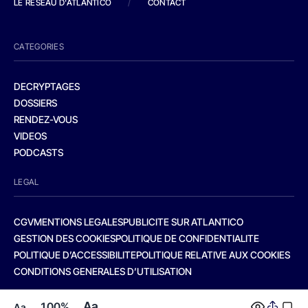
LE RESEAU D'ATLANTICO
/
CONTACT
CATEGORIES
DECRYPTAGES
DOSSIERS
RENDEZ-VOUS
VIDEOS
PODCASTS
LEGAL
CGV
MENTIONS LEGALES
PUBLICITE SUR ATLANTICO
GESTION DES COOKIES
POLITIQUE DE CONFIDENTIALITE
POLITIQUE D’ACCESSIBILITE
POLITIQUE RELATIVE AUX COOKIES
CONDITIONS GENERALES D’UTILISATION
Aa
100%
Aa