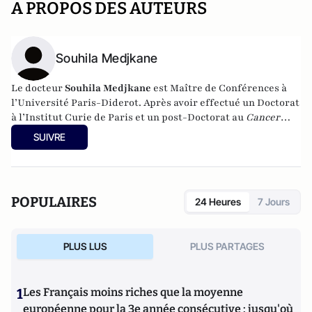
A PROPOS DES AUTEURS
Souhila Medjkane
Le docteur
Souhila Medjkane
est Maître de Conférences à
l’Université Paris-Diderot. Après avoir effectué un Doctorat
à l’Institut Curie de Paris et un post-Doctorat au
Cancer
Reseach UK
à Londres, elle a rejoint l’équipe d’épigénétique
SUIVRE
et destin cellulaire en 2009 de Paris VII. Elle s’intéresse plus
spécifiquement à l’implication de l’épigénétique dans les
processus de progression tumorale.
POPULAIRES
24 Heures
7 Jours
PLUS LUS
PLUS PARTAGES
1
Les Français moins riches que la moyenne
européenne pour la 3e année consécutive : jusqu'où