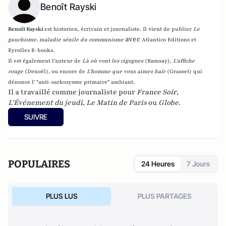
Benoît Rayski
Benoît Rayski
est historien, écrivain et journaliste. Il vient de publier
Le
avec
gauchisme, maladie sénile du communisme
Atlantico Editions et
Eyrolles E-books.
Il est également l'auteur de
Là où vont les cigognes
(Ramsay),
L'affiche
rouge
(Denoël), ou encore de
L'homme que vous aimez haïr
(Grasset)
qui
dénonce l' "anti-sarkozysme primaire" ambiant.
Il a travaillé comme journaliste pour
France Soir
,
L'Événement du jeudi
,
Le Matin de Paris
ou
Globe
.
SUIVRE
POPULAIRES
24 Heures
7 Jours
PLUS LUS
PLUS PARTAGES