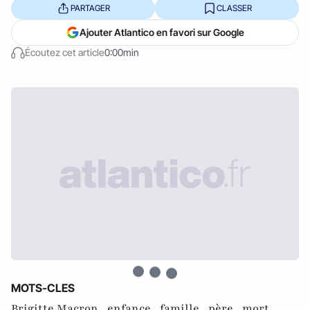
PARTAGER
CLASSER
Ajouter Atlantico en favori sur Google
Écoutez cet article
0:00min
MOTS-CLES
Brigitte Macron ,
enfance ,
famille ,
père ,
mort ,