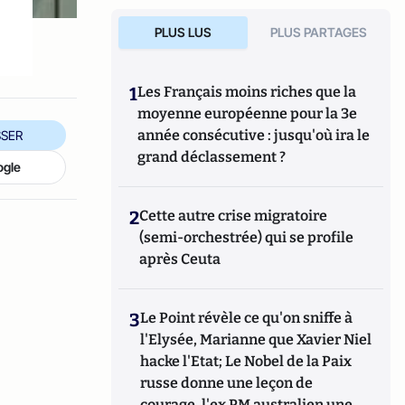
PLUS LUS
PLUS PARTAGES
1
Les Français moins riches que la
moyenne européenne pour la 3e
année consécutive : jusqu'où ira le
SER
grand déclassement ?
ogle
2
Cette autre crise migratoire
(semi-orchestrée) qui se profile
après Ceuta
3
Le Point révèle ce qu'on sniffe à
l'Elysée, Marianne que Xavier Niel
hacke l'Etat; Le Nobel de la Paix
russe donne une leçon de
courage, l'ex PM australien une