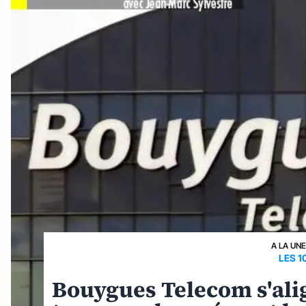
A LA UN
LES 1
Bouygues Telecom s'align