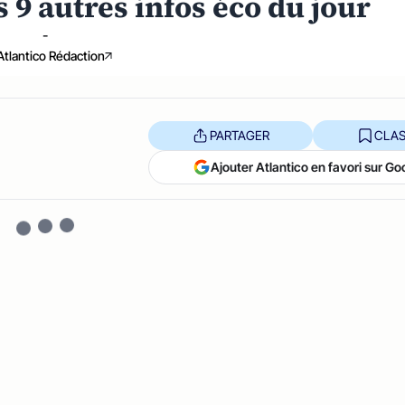
s 9 autres infos éco du jour
-
Atlantico Rédaction
PARTAGER
CLAS
Ajouter Atlantico en favori sur Go